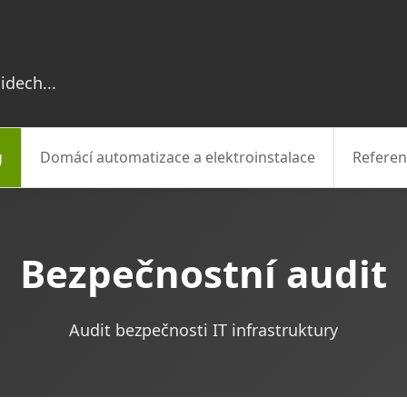
idech...
g
Domácí automatizace a elektroinstalace
Referen
Bezpečnostní audit
Audit bezpečnosti IT infrastruktury