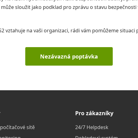
 může sloužit jako podklad pro zprávu o stavu bezpečnost
NIS2 vztahuje na vaši organizaci, rádi vám pomůžeme situaci 
Nezávazná poptávka
y
Pro zákazníky
počítačové sítě
24/7 Helpdesk