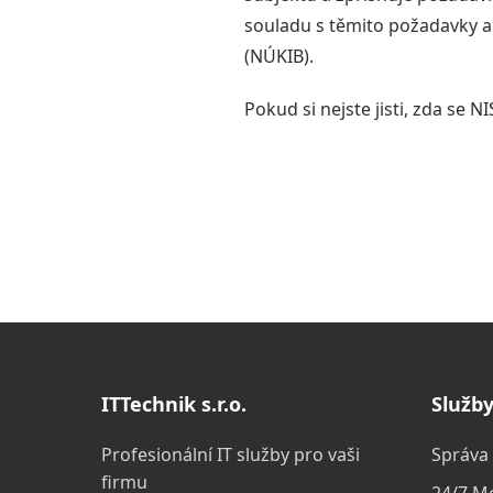
souladu s těmito požadavky a
(NÚKIB).
Pokud si nejste jisti, zda se 
ITTechnik s.r.o.
Služb
Profesionální IT služby pro vaši
Správa 
firmu