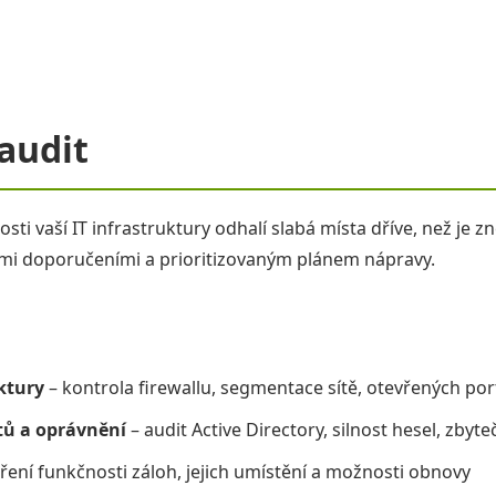
audit
i vaší IT infrastruktury odhalí slabá místa dříve, než je zn
mi doporučeními a prioritizovaným plánem nápravy.
ktury
– kontrola firewallu, segmentace sítě, otevřených por
tů a oprávnění
– audit Active Directory, silnost hesel, zbyt
ření funkčnosti záloh, jejich umístění a možnosti obnovy