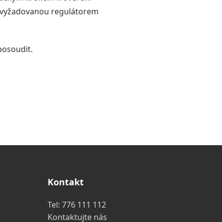
i vyžadovanou regulátorem
posoudit.
Kontakt
Tel:
776 111 112
Kontaktujte nás