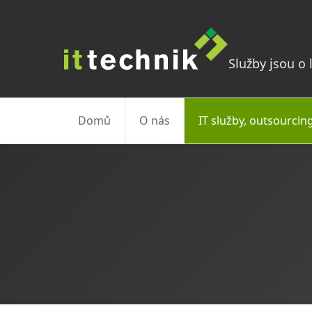
Služby jsou o l
Domů
O nás
IT služby, outsourcin