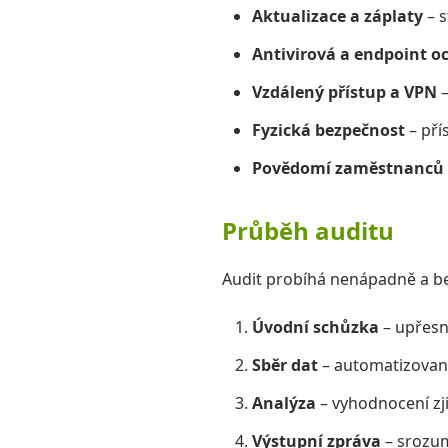
Aktualizace a záplaty
– s
Antivirová a endpoint o
Vzdálený přístup a VPN
–
Fyzická bezpečnost
– pří
Povědomí zaměstnanců
Průběh auditu
Audit probíhá nenápadně a bez
Úvodní schůzka
– upřesně
Sběr dat
– automatizované
Analýza
– vyhodnocení zji
Výstupní zpráva
– srozum