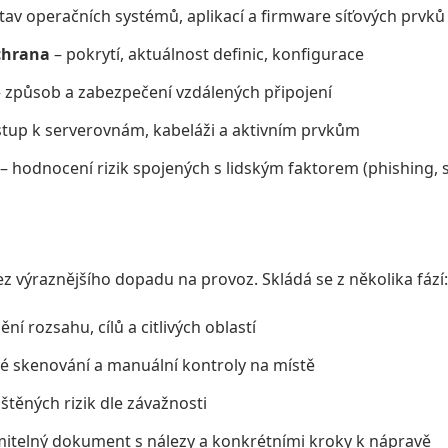
tav operačních systémů, aplikací a firmware síťových prvků
chrana
– pokrytí, aktuálnost definic, konfigurace
 způsob a zabezpečení vzdálených připojení
stup k serverovnám, kabeláži a aktivním prvkům
– hodnocení rizik spojených s lidským faktorem (phishing, so
 výraznějšího dopadu na provoz. Skládá se z několika fází:
ní rozsahu, cílů a citlivých oblastí
 skenování a manuální kontroly na místě
štěných rizik dle závažnosti
itelný dokument s nálezy a konkrétními kroky k nápravě