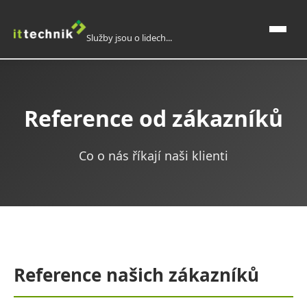
Služby jsou o lidech...
Domů
Reference od zákazníků
O nás
Co o nás říkají naši klienti
IT služby, outsourcing
Domácí automatizace a elektroinstalace
Reference
Reference našich zákazníků
Reference od zákazníků