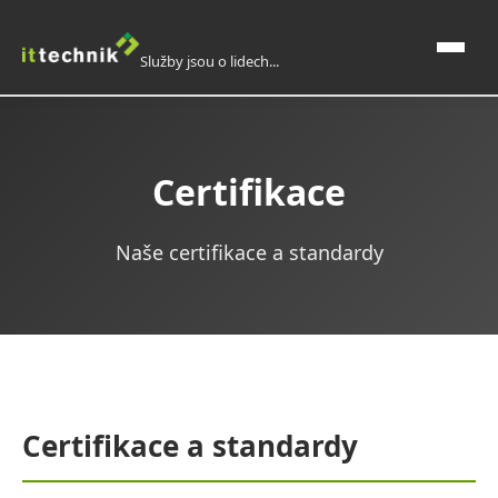
Služby jsou o lidech...
Domů
Certifikace
O nás
Naše certifikace a standardy
IT služby, outsourcing
Domácí automatizace a elektroinstalace
Reference
Certifikace a standardy
Reference od zákazníků