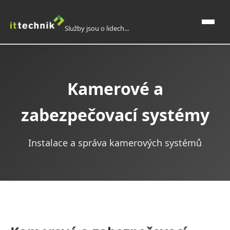
Služby jsou o lidech...
Domů
Kamerové a
O nás
zabezpečovací systémy
IT služby, outsourcing
Instalace a správa kamerových systémů
Domácí automatizace a elektroinstalace
Chytrá řešení - LOXONE
Kamerové a zabezpečovací systémy