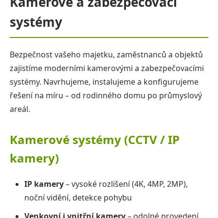
Kamerové a zabezpečovací
Elektroinstalační práce
systémy
Instalace domácí LAN a wifi sítě
Bezpečnost vašeho majetku, zaměstnanců a objektů
Reference
zajistíme moderními kamerovými a zabezpečovacími
systémy. Navrhujeme, instalujeme a konfigurujeme
řešení na míru – od rodinného domu po průmyslový
Pro zákazníky
areál.
Kontakt
Kamerové systémy (CCTV / IP
kamery)
IP kamery
– vysoké rozlišení (4K, 4MP, 2MP),
noční vidění, detekce pohybu
Venkovní i vnitřní kamery
– odolné provedení