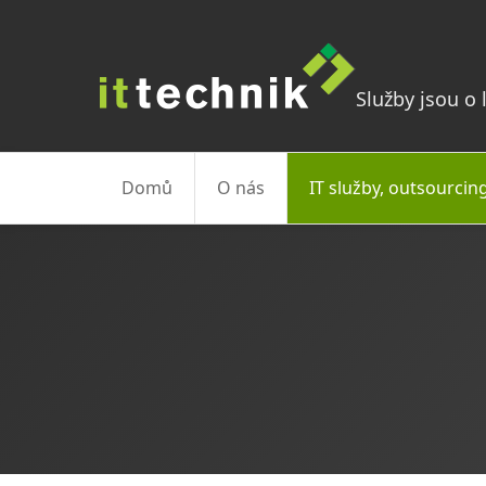
Služby jsou o l
Domů
O nás
IT služby, outsourcin