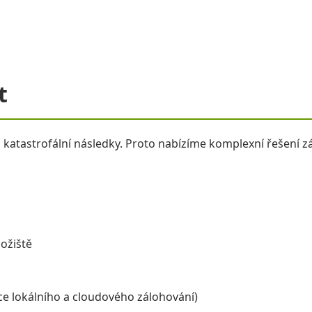
t
 katastrofální následky. Proto nabízíme komplexní řešení zál
ložiště
ce lokálního a cloudového zálohování)