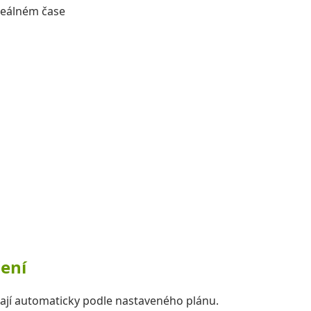
reálném čase
ení
ají automaticky podle nastaveného plánu.