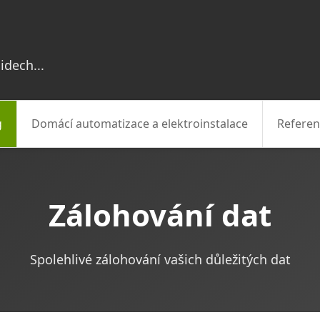
idech...
g
Domácí automatizace a elektroinstalace
Referen
Zálohování dat
Spolehlivé zálohování vašich důležitých dat